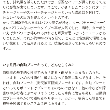
でも、排気量を減らしただけでは、必要なパワーが得られなくて走
りに影響が出てしまいます。そこで、小さくしたエンジンにターボ
チャージャーやスーパーチャージャーといった過給器を付けて、十
分なレベルの出力を得ようというものです。
かつて1980年代の日本はバブル景気が続き、ターボチャージャー付
きのパワフルなスポーツタイプの車が人気でした。当時、ターボと
いえば大パワーは得られるけれども燃費が悪いというイメージがあ
りましたが、それが約30年の時を経て、こんどは省燃費で環境にも
いい技術として活用されるとは、技術の進歩っておもしろいもので
すね。
いま注目の自動ブレーキって、どんなしくみ?
自動車の基本的な性能である「走る・曲がる・止まる」のうち、
「止まる」ための技術が、最近になって急速に進んできました。そ
れは、自動ブレーキ（衝突被害軽減ブレーキ）です。自動ブレーキ
といってもポイントはブレーキそのものではなく、他の車などの障
害物や歩行者にぶつかりそうになったら車内に警告を発し、自動的
にブレーキをかけて運転者をサポート。万が一、衝突した場合でも
被害を軽減するシステム全体にあります。