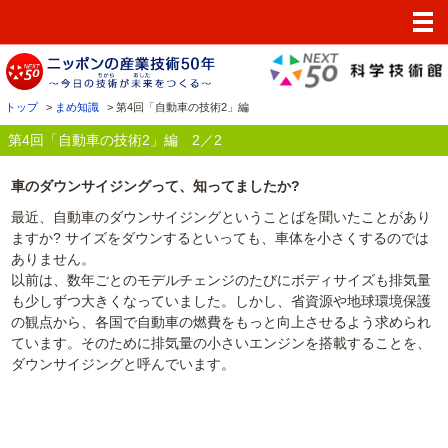
ホーム
イベント
Webアンケート
トップ
>
まめ知識
> 第4回「自動車の技術2」編
まめ知識
第4回「自動車の技術2」編 2／2
50周年事業
車のダウンサイジングって、知ってましたか?
最近、自動車のダウンサイジングということばを聞いたことがあり
ますか? サイズをダウンするといっても、車体を小さくするのでは
ありません。
以前は、数年ごとのモデルチェンジのたびにボディサイズも排気量
も少しずつ大きくなっていました。しかし、省資源や地球環境保護
の観点から、各国で自動車の燃費をもっと向上させるよう求められ
ています。そのために排気量の小さいエンジンを搭載することを、
ダウンサイジングと呼んでいます。