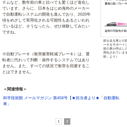
テムなど、数年前の車と比べても驚くほど進化し
ています。さらに、日本をはじめ海外のメーカー
で自動運転システムの開発も進んでおり、2020年
頃をめざして実用化される可能性もあるといわれ
ているほど。そうなったら、ぜひ体験してみたい
ですね。
前を走る車との
ーキをサポート
前の車が停止し
用化されていま
※自動ブレーキ（衝突被害軽減ブレーキ）は、運
術」より）
転者に代わって判断・操作するシステムではあり
ません。また、すべての状況で衝突を回避するこ
とはできません。
＜関連情報＞
科学技術館 メールマガジン 第458号【★担当者より★「自動運転
車」
1
2