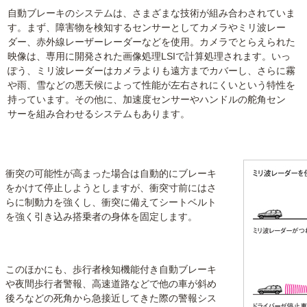
自動ブレーキのシステムは、さまざまな技術が組み合わされていま
す。まず、障害物を検知するセンサーとしてカメラやミリ波レー
ダー、赤外線レーザーレーダーなどを使用。カメラでとらえられた
映像は、専用に開発された画像処理LSIで計算処理されます。いっ
ぽう、ミリ波レーダーはカメラよりも遠方までカバーし、さらに霧
や雨、雪などの悪天候によって性能が左右されにくいという特性を
持っています。その他に、加速度センサーやハンドルの舵角セン
サーを組み合わせるシステムもあります。
衝突の可能性が高まった場合は自動的にブレーキ
をかけて停止しようとしますが、衝突寸前にはさ
らに制動力を強くし、衝突に備えてシートベルト
を強く引き込み搭乗者の身体を固定します。
このほかにも、歩行者検知機能付き自動ブレーキ
や夜間歩行者警報、高速道路などで他の車が斜め
後ろなどの死角から急接近してきた際の警報シス