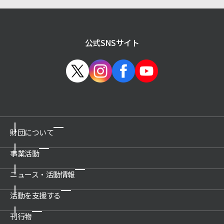
公式SNSサイト
財団について
事業活動
ご挨拶
概要
ニュース・活動情報
博物館の運営管理・プロデュース
沿革
科学技術館
活動を支援する
新着情報一覧
公開情報
所沢航空発祥記念館
プレスリリース
刊行物
関連団体
ご支援のお願い