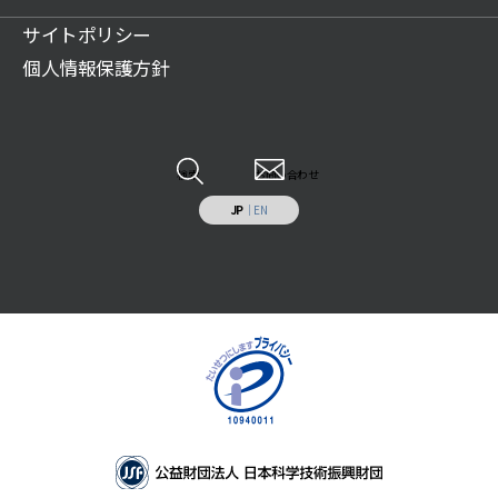
教育文化施設のプロデュース
活動情報
アクセス
賛助会について
サイトポリシー
展示物の貸出（巡回展示物）
財団案内
広報誌記事
ご遺贈のご案内
個人情報保護方針
科学技術系人材の育成
JSF TODAY
寄付のお願い
科学技術の普及啓発
調査研究報告書
特定事業への寄付・協賛
調査研究・開発
各種報告書
情報システムの受託開発と運用業務
その他
検索
お問い合わせ
施設の貸出し
JP
｜
EN
補助助成を受けた事業