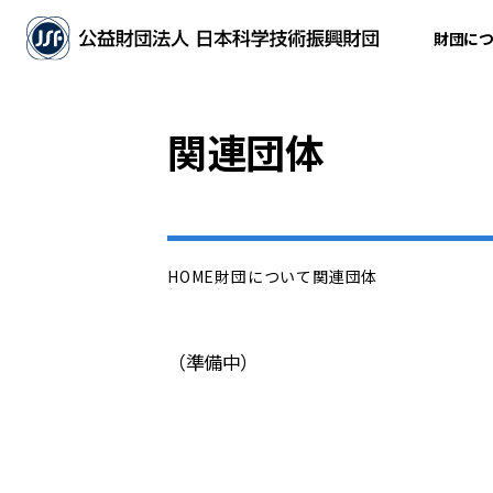
財団に
関連団体
HOME
財団について
関連団体
（準備中）