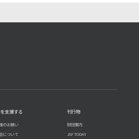
動を支援する
刊行物
援のお願い
財団案内
会について
JSF TODAY