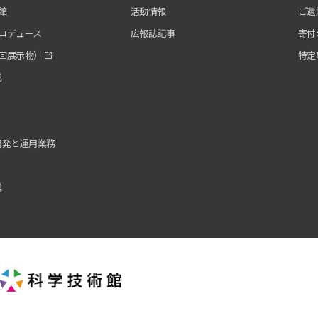
館
活動情報
ご遺
ロデュース
広報誌記事
寄付
回展示物）
特定
成
開発と運用業務
業