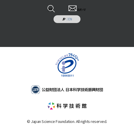
調査研究・開発
各種報告書
情報システムの受託開発と運用業務
その他
検索
お問い合わせ
施設の貸出し
JP
｜
EN
補助助成を受けた事業
© Japan Science Foundation. All rights reserved.