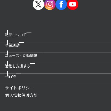
財団について
事業活動
ご挨拶
概要
ニュース・活動情報
博物館の運営管理・プロデュース
沿革
科学技術館
活動を支援する
新着情報一覧
公開情報
所沢航空発祥記念館
プレスリリース
刊行物
関連団体
ご支援のお願い
教育文化施設のプロデュース
活動情報
アクセス
賛助会について
サイトポリシー
展示物の貸出（巡回展示物）
財団案内
広報誌記事
ご遺贈のご案内
個人情報保護方針
科学技術系人材の育成
JSF TODAY
寄付のお願い
科学技術の普及啓発
調査研究報告書
特定事業への寄付・協賛