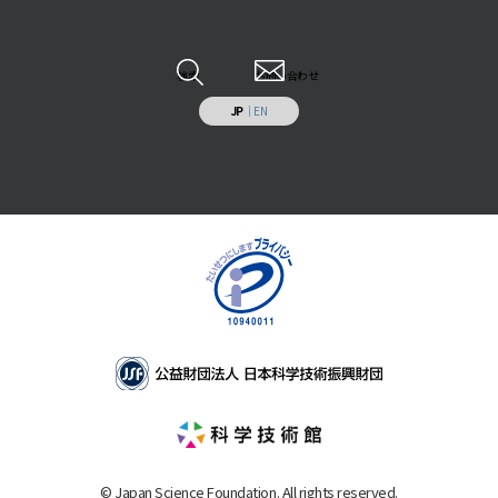
科学技術の普及啓発
調査研究報告書
特定事業への寄付・協賛
調査研究・開発
各種報告書
情報システムの受託開発と運用業務
その他
検索
お問い合わせ
施設の貸出し
JP
｜
EN
補助助成を受けた事業
© Japan Science Foundation. All rights reserved.