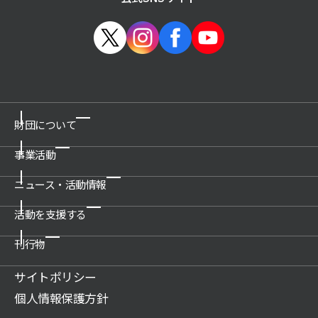
財団について
事業活動
ご挨拶
概要
ニュース・活動情報
博物館の運営管理・プロデュース
沿革
科学技術館
活動を支援する
新着情報一覧
公開情報
所沢航空発祥記念館
プレスリリース
刊行物
関連団体
ご支援のお願い
教育文化施設のプロデュース
活動情報
アクセス
賛助会について
サイトポリシー
展示物の貸出（巡回展示物）
財団案内
広報誌記事
ご遺贈のご案内
個人情報保護方針
科学技術系人材の育成
JSF TODAY
寄付のお願い