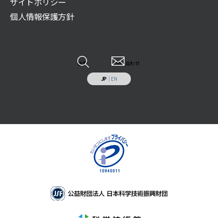
サイトポリシー
展示物の貸出（巡回展示物）
財団案内
広報誌記事
ご遺贈のご案内
個人情報保護方針
科学技術系人材の育成
JSF TODAY
寄付のお願い
科学技術の普及啓発
調査研究報告書
特定事業への寄付・協賛
調査研究・開発
各種報告書
情報システムの受託開発と運用業務
その他
検索
お問い合わせ
施設の貸出し
JP
｜
EN
補助助成を受けた事業