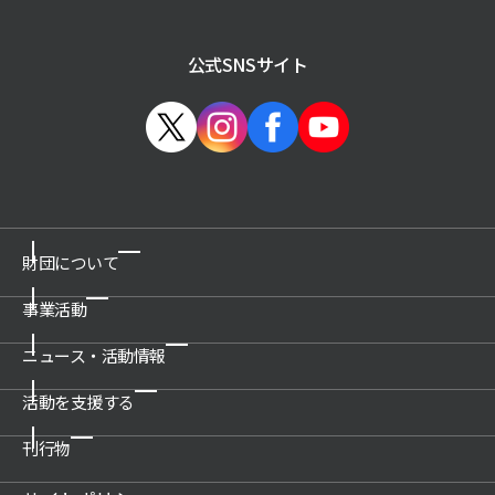
公式SNSサイト
財団について
事業活動
ご挨拶
概要
ニュース・活動情報
博物館の運営管理・プロデュース
沿革
科学技術館
活動を支援する
新着情報一覧
公開情報
所沢航空発祥記念館
プレスリリース
刊行物
関連団体
ご支援のお願い
教育文化施設のプロデュース
活動情報
アクセス
賛助会について