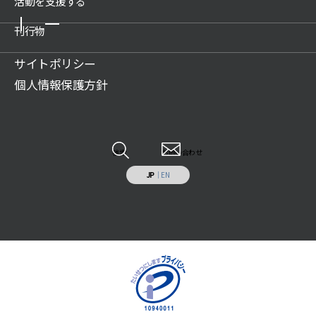
活動を支援する
新着情報一覧
公開情報
所沢航空発祥記念館
プレスリリース
刊行物
関連団体
ご支援のお願い
教育文化施設のプロデュース
活動情報
アクセス
賛助会について
サイトポリシー
展示物の貸出（巡回展示物）
財団案内
広報誌記事
ご遺贈のご案内
個人情報保護方針
科学技術系人材の育成
JSF TODAY
寄付のお願い
科学技術の普及啓発
調査研究報告書
特定事業への寄付・協賛
調査研究・開発
各種報告書
情報システムの受託開発と運用業務
その他
検索
お問い合わせ
施設の貸出し
JP
｜
EN
補助助成を受けた事業