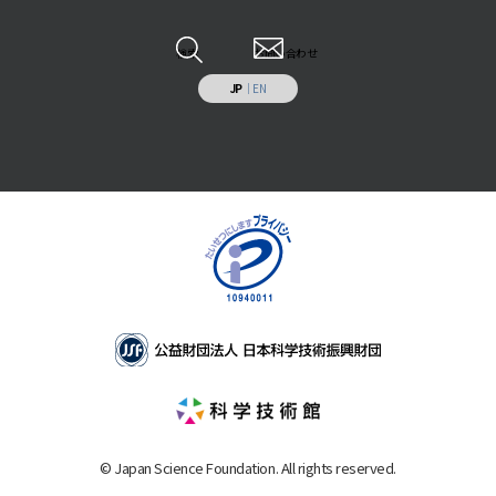
特定事業への寄付・協賛
調査研究・開発
各種報告書
情報システムの受託開発と運用業務
その他
検索
お問い合わせ
施設の貸出し
JP
｜
EN
補助助成を受けた事業
© Japan Science Foundation. All rights reserved.