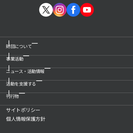
財団について
事業活動
ご挨拶
概要
ニュース・活動情報
博物館の運営管理・プロデュース
沿革
科学技術館
活動を支援する
新着情報一覧
公開情報
所沢航空発祥記念館
プレスリリース
刊行物
関連団体
ご支援のお願い
教育文化施設のプロデュース
活動情報
アクセス
賛助会について
サイトポリシー
展示物の貸出（巡回展示物）
財団案内
広報誌記事
ご遺贈のご案内
個人情報保護方針
科学技術系人材の育成
JSF TODAY
寄付のお願い
科学技術の普及啓発
調査研究報告書