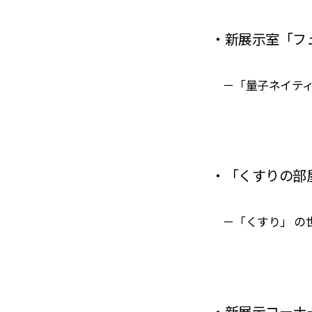
・新展示室「フュ
－「量子ネイティ
・「くすりの部
－「くすり」 の
・新展示コーナ