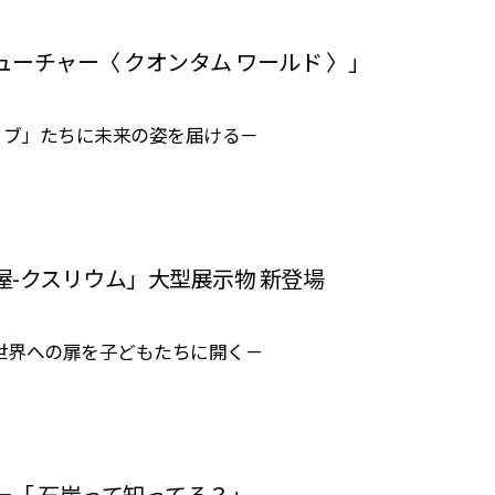
ーチャー〈 クオンタム ワールド 〉」
ブ」たちに未来の姿を届ける－
屋-クスリウム」大型展示物 新登場
世界への扉を子どもたちに開く－
ー「 石炭って知ってる？」