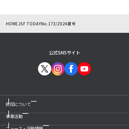
HOME
JSF TODAY
No.173/2024夏号
公式SNSサイト
財団について
事業活動
ご挨拶
概要
ニュース・活動情報