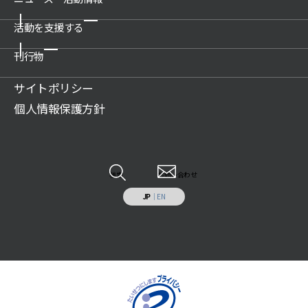
博物館の運営管理・プロデュース
沿革
科学技術館
活動を支援する
新着情報一覧
公開情報
所沢航空発祥記念館
プレスリリース
刊行物
関連団体
ご支援のお願い
教育文化施設のプロデュース
活動情報
アクセス
賛助会について
サイトポリシー
展示物の貸出（巡回展示物）
財団案内
広報誌記事
ご遺贈のご案内
個人情報保護方針
科学技術系人材の育成
JSF TODAY
寄付のお願い
科学技術の普及啓発
調査研究報告書
特定事業への寄付・協賛
調査研究・開発
各種報告書
情報システムの受託開発と運用業務
その他
検索
お問い合わせ
施設の貸出し
JP
｜
EN
補助助成を受けた事業