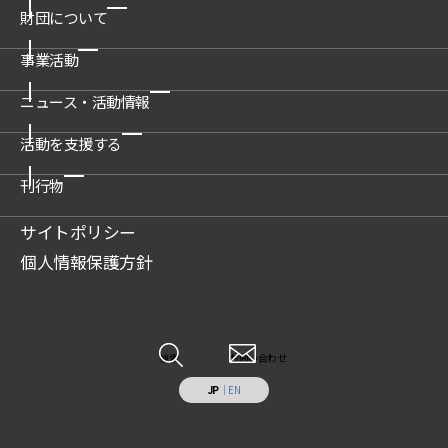
財団について
事業活動
ご挨拶
概要
ニュース・活動情報
博物館の運営管理・プロデュース
沿革
科学技術館
活動を支援する
新着情報一覧
公開情報
所沢航空発祥記念館
プレスリリース
刊行物
関連団体
ご支援のお願い
教育文化施設のプロデュース
活動情報
アクセス
賛助会について
サイトポリシー
展示物の貸出（巡回展示物）
財団案内
広報誌記事
ご遺贈のご案内
個人情報保護方針
科学技術系人材の育成
JSF TODAY
寄付のお願い
科学技術の普及啓発
調査研究報告書
特定事業への寄付・協賛
調査研究・開発
各種報告書
情報システムの受託開発と運用業務
その他
検索
お問い合わせ
施設の貸出し
JP
｜
EN
補助助成を受けた事業