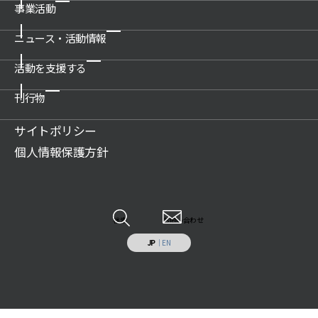
事業活動
ご挨拶
概要
ニュース・活動情報
博物館の運営管理・プロデュース
沿革
科学技術館
活動を支援する
新着情報一覧
公開情報
所沢航空発祥記念館
プレスリリース
刊行物
関連団体
ご支援のお願い
教育文化施設のプロデュース
活動情報
アクセス
賛助会について
サイトポリシー
展示物の貸出（巡回展示物）
財団案内
広報誌記事
ご遺贈のご案内
個人情報保護方針
科学技術系人材の育成
JSF TODAY
寄付のお願い
科学技術の普及啓発
調査研究報告書
特定事業への寄付・協賛
調査研究・開発
各種報告書
情報システムの受託開発と運用業務
その他
検索
お問い合わせ
施設の貸出し
JP
｜
EN
補助助成を受けた事業