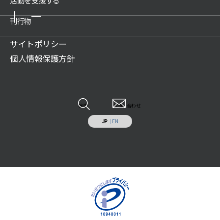
活動を支援する
新着情報一覧
公開情報
所沢航空発祥記念館
プレスリリース
刊行物
関連団体
ご支援のお願い
教育文化施設のプロデュース
活動情報
アクセス
賛助会について
サイトポリシー
展示物の貸出（巡回展示物）
財団案内
広報誌記事
ご遺贈のご案内
個人情報保護方針
科学技術系人材の育成
JSF TODAY
寄付のお願い
科学技術の普及啓発
調査研究報告書
特定事業への寄付・協賛
調査研究・開発
各種報告書
情報システムの受託開発と運用業務
その他
検索
お問い合わせ
施設の貸出し
JP
｜
EN
補助助成を受けた事業