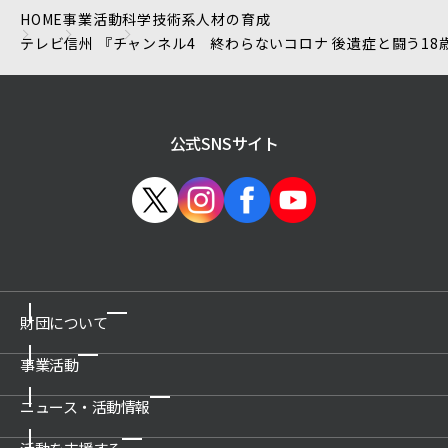
HOME
事業活動
科学技術系人材の育成
テレビ信州 『チャンネル4 終わらないコロナ 後遺症と闘う1
公式SNSサイト
財団について
事業活動
ご挨拶
概要
ニュース・活動情報
博物館の運営管理・プロデュース
沿革
科学技術館