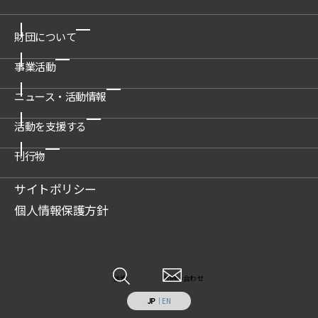
財団について
事業活動
ご挨拶
概要
ニュース・活動情報
博物館の運営管理・プロデュース
沿革
科学技術館
活動を支援する
新着情報一覧
公開情報
所沢航空発祥記念館
プレスリリース
刊行物
関連団体
ご支援のお願い
教育文化施設のプロデュース
活動情報
アクセス
賛助会について
サイトポリシー
展示物の貸出（巡回展示物）
財団案内
広報誌記事
ご遺贈のご案内
個人情報保護方針
科学技術系人材の育成
JSF TODAY
寄付のお願い
科学技術の普及啓発
調査研究報告書
特定事業への寄付・協賛
調査研究・開発
各種報告書
情報システムの受託開発と運用業務
その他
検索
お問い合わせ
施設の貸出し
JP
｜
EN