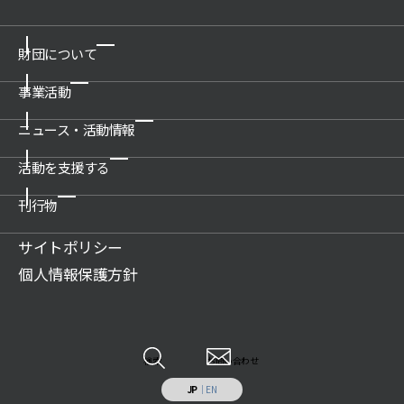
財団について
事業活動
ご挨拶
概要
ニュース・活動情報
博物館の運営管理・プロデュース
沿革
科学技術館
活動を支援する
新着情報一覧
公開情報
所沢航空発祥記念館
プレスリリース
刊行物
関連団体
ご支援のお願い
教育文化施設のプロデュース
活動情報
アクセス
賛助会について
サイトポリシー
展示物の貸出（巡回展示物）
財団案内
広報誌記事
ご遺贈のご案内
個人情報保護方針
科学技術系人材の育成
JSF TODAY
寄付のお願い
科学技術の普及啓発
調査研究報告書
特定事業への寄付・協賛
調査研究・開発
各種報告書
情報システムの受託開発と運用業務
その他
検索
お問い合わせ
施設の貸出し
JP
｜
EN