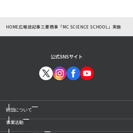
HOME
広報誌記事
三菱商事「MC SCIENCE SCHOOL」実施
公式SNSサイト
財団について
事業活動
ご挨拶