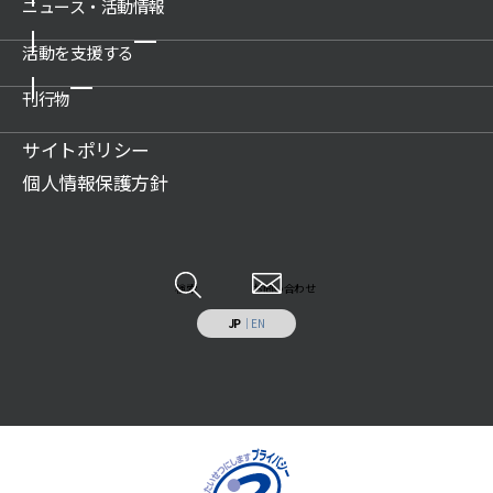
概要
ニュース・活動情報
博物館の運営管理・プロデュース
沿革
科学技術館
活動を支援する
新着情報一覧
公開情報
所沢航空発祥記念館
プレスリリース
刊行物
関連団体
ご支援のお願い
教育文化施設のプロデュース
活動情報
アクセス
賛助会について
サイトポリシー
展示物の貸出（巡回展示物）
財団案内
広報誌記事
ご遺贈のご案内
個人情報保護方針
科学技術系人材の育成
JSF TODAY
寄付のお願い
科学技術の普及啓発
調査研究報告書
特定事業への寄付・協賛
調査研究・開発
各種報告書
情報システムの受託開発と運用業務
その他
検索
お問い合わせ
施設の貸出し
JP
｜
EN
補助助成を受けた事業