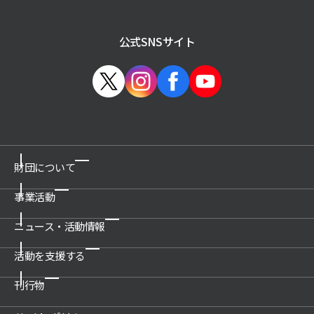
公式SNSサイト
財団について
事業活動
ご挨拶
概要
ニュース・活動情報
博物館の運営管理・プロデュース
沿革
科学技術館
活動を支援する
新着情報一覧
公開情報
所沢航空発祥記念館
プレスリリース
刊行物
関連団体
ご支援のお願い
教育文化施設のプロデュース
活動情報
アクセス
賛助会について