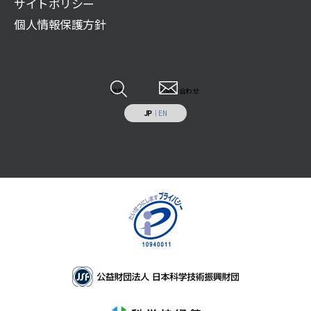
サイトポリシー
展示物の貸出（巡回展示物）
財団案内
広報誌記事
ご遺贈のご案内
個人情報保護方針
科学技術系人材の育成
JSF TODAY
寄付のお願い
科学技術の普及啓発
調査研究報告書
特定事業への寄付・協賛
調査研究・開発
各種報告書
情報システムの受託開発と運用業務
その他
検索
お問い合わせ
施設の貸出し
JP
｜
EN
補助助成を受けた事業